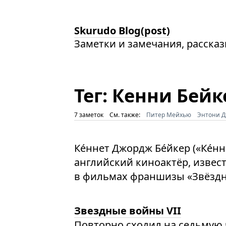
Skurudo Blog(post)
Заметки и замечания, расска
Тег: Кенни Бейк
7 заметок
См. также:
Питер Мейхью
Энтони Д
Ке́ннет Джордж Бе́йкер («Ке́нн
английский киноактёр, извес
в фильмах франшизы «Звёздны
Звездные войны VII
Повторно сходил на седьмую 