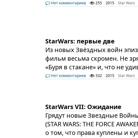
Нет комментариев
255
2015
Star Wars
StarWars: первые две
Из новых Звёздных войн эпиз
фильм весьма скромен. Не зр
«Буря в стакане» и, что не уд
Нет комментариев
332
2015
Star Wars
StarWars VII: Ожидание
Грядут новые Звездные Войн
(STAR WARS: THE FORCE AWAKEN
о том, что права куплены и 