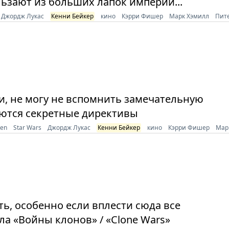
льзают из больших лапок империи...
Джордж Лукас
Кенни Бейкер
кино
Кэрри Фишер
Марк Хэмилл
Пит
и, не могу не вспомнить замечательную
аются секретные директивы
ken
Star Wars
Джордж Лукас
Кенни Бейкер
кино
Кэрри Фишер
Мар
ть, особенно если вплести сюда все
а «Войны клонов» / «Clone Wars»