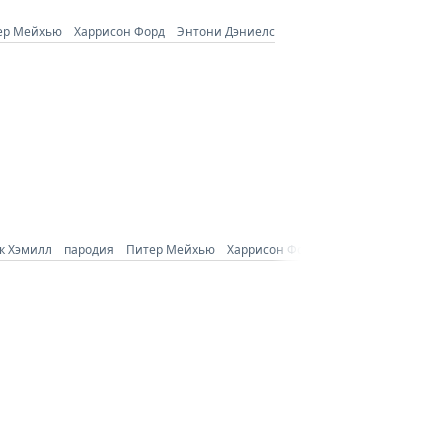
ер Мейхью
Харрисон Форд
Энтони Дэниелс
к Хэмилл
пародия
Питер Мейхью
Харрисон Форд
Энтони Дэниелс