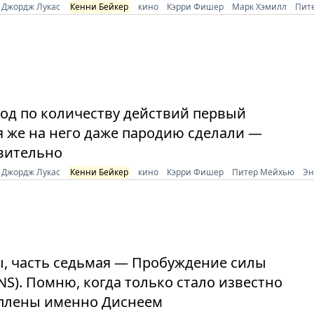
Джордж Лукас
Кенни Бейкер
кино
Кэрри Фишер
Марк Хэмилл
Пит
од по количеству действий первый
я же на него даже пародию сделали —
ивительно
Джордж Лукас
Кенни Бейкер
кино
Кэрри Фишер
Питер Мейхью
Эн
ы, часть седьмая — Пробуждение силы
S). Помню, когда только стало известно
куплены именно Диснеем