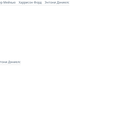
ер Мейхью
Харрисон Форд
Энтони Дэниелс
тони Дэниелс