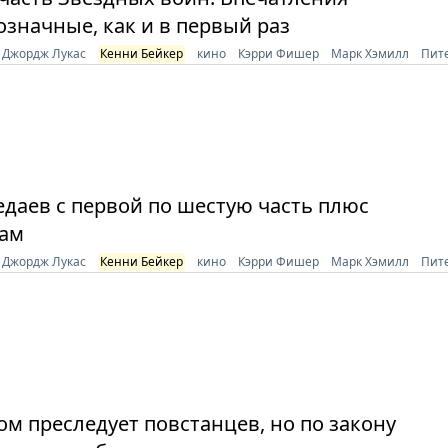
означные, как и в первый раз
Джордж Лукас
Кенни Бейкер
кино
Кэрри Фишер
Марк Хэмилл
Пит
едаев с первой по шестую часть плюс
сам
Джордж Лукас
Кенни Бейкер
кино
Кэрри Фишер
Марк Хэмилл
Пит
м преследует повстанцев, но по закону