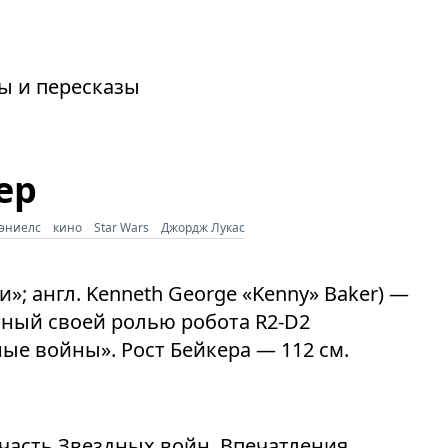
зы и пересказы
ер
эниелс
кино
Star Wars
Джордж Лукас
и»; англ. Kenneth George «Kenny» Baker) —
тный своей ролью робота R2-D2
е войны». Рост Бейкера — 112 см.
часть Звездных войн. Впечатления