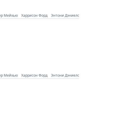
ер Мейхью
Харрисон Форд
Энтони Дэниелс
ер Мейхью
Харрисон Форд
Энтони Дэниелс