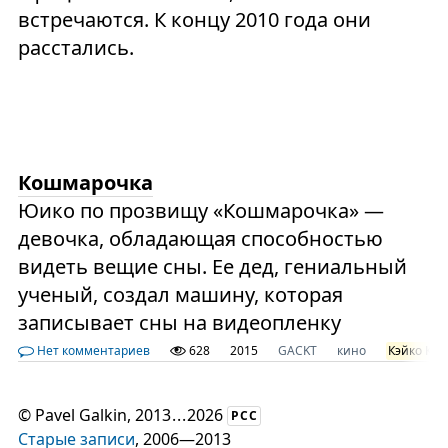
встречаются. К концу 2010 года они
расстались.
Кошмарочка
Юико по прозвищу «Кошмарочка» —
девочка, обладающая способностью
видеть вещие сны. Ее дед, гениальный
ученый, создал машину, которая
записывает сны на видеопленку
Нет комментариев
628
2015
GACKT
кино
Кэйко Кит
©
Pavel Galkin
, 2013
...
2026
РСС
Старые записи
, 2006—2013